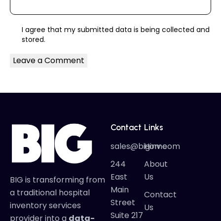
I agree that my submitted data is being
collected and
stored
.
Contact
Links
sales@biginv.com
Home
244
About
East
Us
BIG is transforming from
Main
a traditional hospital
Contact
Street
inventory services
Us
Suite 217
provider into a
data-